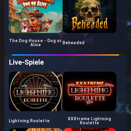
The Dog House - Dog or
Beheaded
Alive
Live-Spiele
XXXtreme Lightning
Lightning Roulette
Roulette