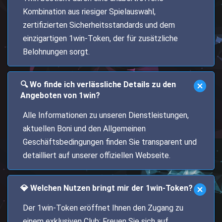
Kombination aus riesiger Spielauswahl,
zertifizierten Sicherheitsstandards und dem
einzigartigen 1win-Token, der für zusätzliche
Belohnungen sorgt.
🔍 Wo finde ich verlässliche Details zu den
Angeboten von 1win?
Alle Informationen zu unseren Dienstleistungen,
aktuellen Boni und den Allgemeinen
Geschäftsbedingungen finden Sie transparent und
detailliert auf unserer offiziellen Webseite.
💎 Welchen Nutzen bringt mir der 1win-Token?
Der 1win-Token eröffnet Ihnen den Zugang zu
einem exklusiven Club: Freuen Sie sich auf